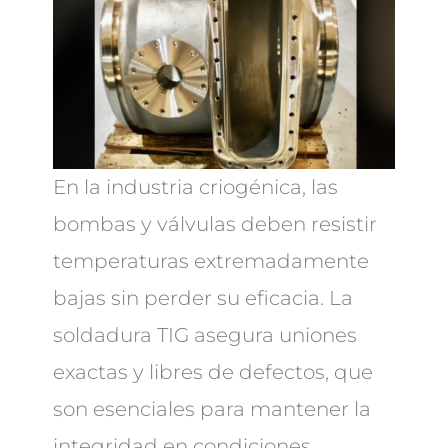
En la industria criogénica, las
bombas y válvulas deben resistir
temperaturas extremadamente
bajas sin perder su eficacia. La
soldadura TIG asegura uniones
exactas y libres de defectos, que
son esenciales para mantener la
integridad en condiciones