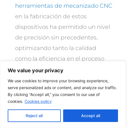
herramientas de mecanizado CNC
en la fabricación de estos
dispositivos ha permitido un nivel
de precisión sin precedentes,
optimizando tanto la calidad
como la eficiencia en el proceso
de producción. La
precisión en el
We value your privacy
mecanizado CNC
es fundamental
We use cookies to improve your browsing experience,
serve personalized ads or content, and analyze our traffic.
para asegurar que las bombas y
By clicking “Accept all,” you consent to our use of
válvulas industriales cumplan con
cookies.
Cookies policy
los estándares de calidad y
Reject all
Accept all
rendimiento exigidos en