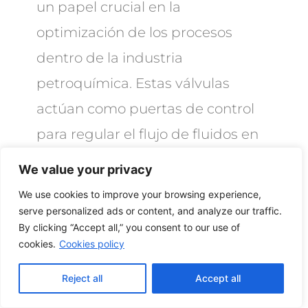
un papel crucial en la
optimización de los procesos
dentro de la industria
petroquímica. Estas válvulas
actúan como puertas de control
para regular el flujo de fluidos en
diversas operaciones, desde la
We value your privacy
extracción hasta el refinado del
We use cookies to improve your browsing experience,
petróleo. La incorporación de
serve personalized ads or content, and analyze our traffic.
By clicking “Accept all,” you consent to our use of
tecnología CNC en la fabricación
cookies.
Cookies policy
de estas válvulas ha permitido
Reject all
Accept all
diseños más eficientes y precisos,